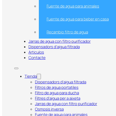
Fuente de agua para animales
Fuente de agua para beber en casa
Recambio filtro de agua
Jarras de agua con filtro purificador
Dispensadors d'aigua filtrada
Articulos
Contacte
Tienda
Dispensador de Agua Filtrada 9L
Dispensadors d'aigua filtrada
Compatible con Filtros Brita M
Filtros de agua portatiles
Filtro de agua para ducha
Basic – Con Grifo y Filtro de Reg
Filtres d'aigua per a aixeta
Jarras de agua con filtro purificador
Osmosis inversa
Fuente de agua para animales