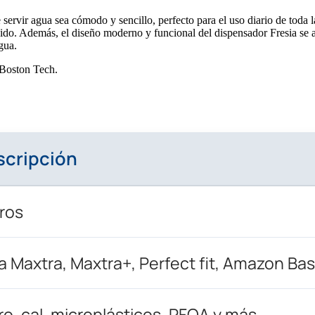
 servir agua sea cómodo y sencillo, perfecto para el uso diario de toda l
pido. Además, el diseño moderno y funcional del dispensador Fresia se 
gua.
 Boston Tech.
scripción
tros
ta Maxtra, Maxtra+, Perfect fit, Amazon Bas
ro, cal, microplásticos, PFOA y más