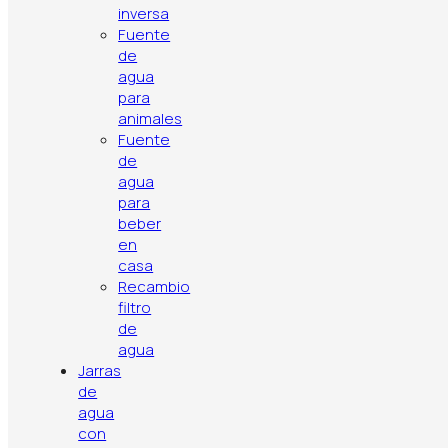
Ahorro de agua
flujo y evita
inversa
Fuente
salpicaduras
de
agua
para
Niveles de
3 niveles de
animales
Fuente
filtración
malla filtrante
de
agua
para
beber
en
casa
Recambio
filtro
de
agua
Jarras
de
agua
con