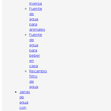
inversa
Fuente
de
agua
para
animales
Fuente
de
agua
para
beber
en
casa
Recambio
Política de privacidad
Aviso legal
Política de cookies
filtro
Contacto
Artículos
Top ventas
de
agua
Jarras
de
agua
con