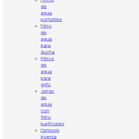
de
agua
portatiles
Filtro
de
agua
para
ducha
Filtros
de
agua
para
grifo
Jarras
de
agua
con
filtro
purificador
Osmosis
inversa