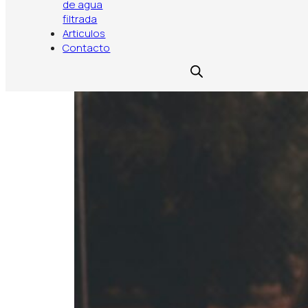
Descubre qué filtro de agua instalar en tu alqu
de agua
filtrada
Articulos
Contacto