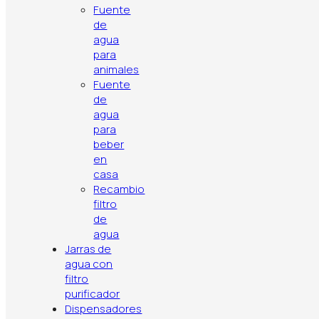
Fuente
de
agua
para
animales
Fuente
de
agua
para
beber
en
casa
Recambio
filtro
de
agua
Jarras de
agua con
filtro
Cómo elegir el mejor filtro de agua pa
purificador
Dispensadores