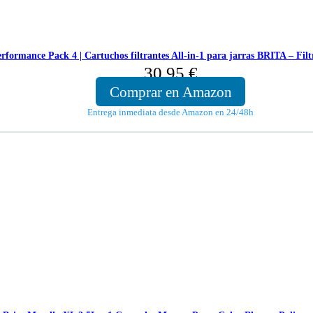
ance Pack 4 | Cartuchos filtrantes All-in-1 para jarras BRITA – Filtra
30,95
€
Comprar en Amazon
Entrega inmediata desde Amazon en 24/48h