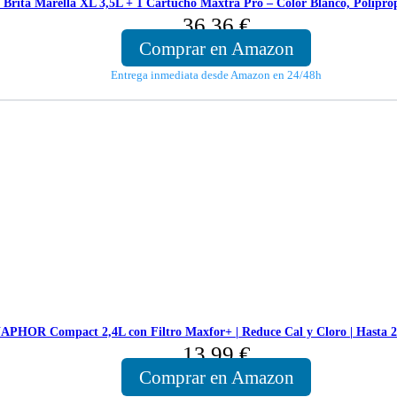
e Brita Marella XL 3,5L + 1 Cartucho Maxtra Pro – Color Blanco, Poliprop
36,36
€
Comprar en Amazon
Entrega inmediata desde Amazon en 24/48h
APHOR Compact 2,4L con Filtro Maxfor+ | Reduce Cal y Cloro | Hasta 200
13,99
€
Comprar en Amazon