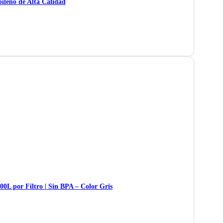
ileno de Alta Calidad
L por Filtro | Sin BPA – Color Gris