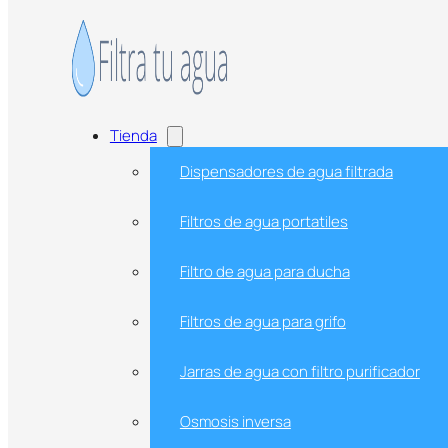
Saltar al contenido principal
Saltar al pie de página
Inicio
/
Jarras de agua con filtro purificador
Tienda
Dispensadores de agua filtrada
Filtros de agua portatiles
Jarras de agua con filtro purificador
Filtro de agua para ducha
Filtros de agua para grifo
1
2
Jarras de agua con filtro purificador
→
Mostrando 1–40 de 65 resultados
Osmosis inversa