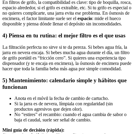
En filtros de grifo, la compatibilidad es clave: tipo de boquilla, rosca,
espacio alrededor, si el grifo es extraíble, etc. Si tu grifo es especial o
no quieres complicarte, una jarra evita ese problema. En ósmosis de
encimera, el factor limitante suele ser el
espacio
: mide el hueco
disponible y piensa dónde llenar el depósito sin incomodidades.
4) Piensa en tu rutina: el mejor filtro es el que usas
La filtración perfecta no sirve si te da pereza. Si bebes agua fría, la
jarra en nevera encaja. Si bebes mucha agua durante el día, un filtro
de grifo portátil es “fricción cero”. Si quieres una experiencia tipo
dispensador (y te encaja en encimera), la ósmosis de encimera puede
hacer que toda la familia beba más agua por simple comodidad.
5) Mantenimiento: calendario simple y hábitos que
funcionan
Anota en el móvil la fecha de cambio de cartucho.
Si la jarra es de nevera, límpiala con regularidad (sin
productos agresivos que dejen olor).
No “estires” el recambio: cuando el agua cambia de sabor o
baja el caudal, suele ser señal de cambio.
Mini guía de decisión (rápida):