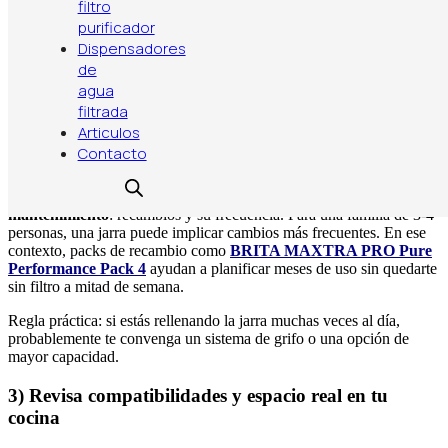
filtro
inversa de encimera.
purificador
Ejemplo:
si tu principal queja es “el agua sabe a piscina”, una jarra
Dispensadores
con buenos cartuchos suele cambiarlo mucho. Si tu queja es “tardo
de
demasiado en filtrar y cocino a diario”, el grifo filtrante gana por
agua
velocidad.
filtrada
Articulos
2) Calcula consumo diario y coste por litro (sin
Contacto
obsesionarte)
Un error común es mirar solo el precio inicial. El gasto real viene del
mantenimiento
: recambios y su frecuencia. Para una familia de 3-4
personas, una jarra puede implicar cambios más frecuentes. En ese
contexto, packs de recambio como
BRITA MAXTRA PRO Pure
Performance Pack 4
ayudan a planificar meses de uso sin quedarte
sin filtro a mitad de semana.
Regla práctica: si estás rellenando la jarra muchas veces al día,
probablemente te convenga un sistema de grifo o una opción de
mayor capacidad.
3) Revisa compatibilidades y espacio real en tu
cocina