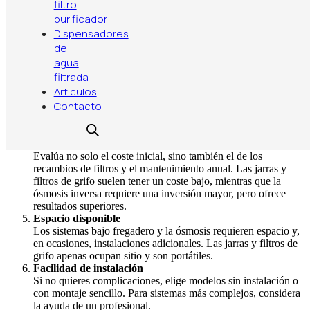
filtro
minerales (agua dura), metales pesados o contaminantes
purificador
específicos.
Define tus objetivos
Dispensadores
¿Solo quieres eliminar el sabor a cloro? ¿Buscas reducir
de
metales pesados, pesticidas o microplásticos? ¿Prefieres un
agua
agua de sabor neutro para preparar infusiones y café?
filtrada
Considera el tamaño de tu hogar y consumo
Articulos
Para una persona o pareja, una jarra filtrante puede ser
Contacto
suficiente. Para familias grandes o quienes cocinan a diario,
un filtro de grifo o un sistema de ósmosis inversa puede ser
más práctico.
Presupuesto y mantenimiento
Evalúa no solo el coste inicial, sino también el de los
recambios de filtros y el mantenimiento anual. Las jarras y
filtros de grifo suelen tener un coste bajo, mientras que la
ósmosis inversa requiere una inversión mayor, pero ofrece
resultados superiores.
Espacio disponible
Los sistemas bajo fregadero y la ósmosis requieren espacio y,
en ocasiones, instalaciones adicionales. Las jarras y filtros de
grifo apenas ocupan sitio y son portátiles.
Facilidad de instalación
Si no quieres complicaciones, elige modelos sin instalación o
con montaje sencillo. Para sistemas más complejos, considera
la ayuda de un profesional.