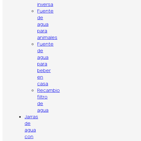
inversa
Fuente
de
agua
para
Política de privacidad
Aviso legal
Política de cookies
Contacto
Artículos
Top ventas
animales
Fuente
de
agua
para
beber
en
casa
Recambio
filtro
de
agua
Jarras
de
agua
con