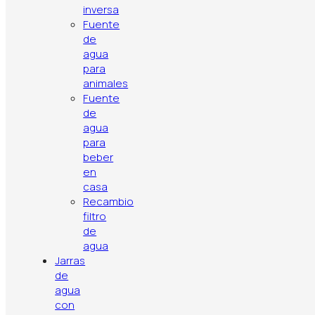
inversa
Fuente
de
agua
para
animales
Fuente
de
Política de privacidad
Aviso legal
Política de cookies
agua
Contacto
Artículos
Top ventas
para
beber
en
casa
Recambio
filtro
de
agua
Jarras
de
agua
con