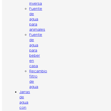
inversa
Fuente
de
Política de privacidad
Aviso legal
Política de cookies
agua
Contacto
Artículos
Top ventas
para
animales
Fuente
de
agua
para
beber
en
casa
Recambio
filtro
de
agua
Jarras
de
agua
con