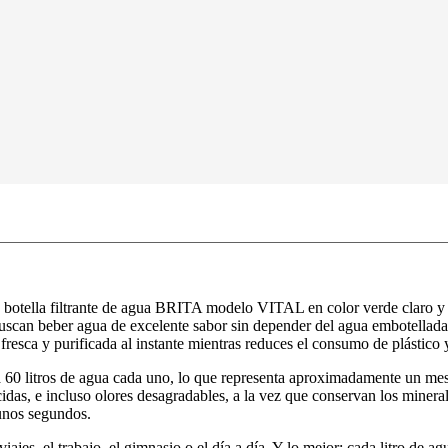
la botella filtrante de agua BRITA modelo VITAL en color verde claro 
buscan beber agua de excelente sabor sin depender del agua embotellada
fresca y purificada al instante mientras reduces el consumo de plástico 
 60 litros de agua cada uno, lo que representa aproximadamente un mes 
idas, e incluso olores desagradables, a la vez que conservan los minera
 unos segundos.
ajes, el trabajo, el gimnasio o el día a día. Y lo mejor: cada litro de agu