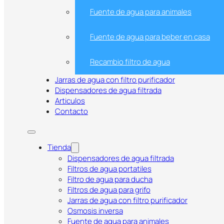
Fuente de agua para animales
Fuente de agua para beber en casa
Recambio filtro de agua
Jarras de agua con filtro purificador
Dispensadores de agua filtrada
Articulos
Contacto
Tienda
Botella filtrante BRITA VITAL Ve
Dispensadores de agua filtrada
Filtros de agua portatiles
filtros MicroDisc | Agua purific
Filtro de agua para ducha
Filtros de agua para grifo
Jarras de agua con filtro purificador
Osmosis inversa
Fuente de agua para animales