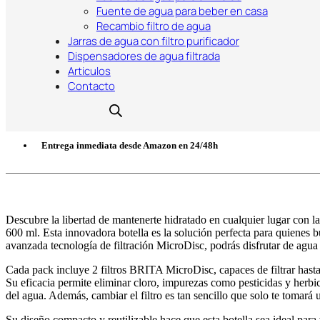
Fuente de agua para beber en casa
17,95
€
Recambio filtro de agua
Jarras de agua con filtro purificador
Dispensadores de agua filtrada
Articulos
Contacto
Comprar en Amazon
Entrega inmediata desde Amazon en 24/48h
Descubre la libertad de mantenerte hidratado en cualquier lugar con 
600 ml. Esta innovadora botella es la solución perfecta para quienes 
avanzada tecnología de filtración MicroDisc, podrás disfrutar de agua 
Cada pack incluye 2 filtros BRITA MicroDisc, capaces de filtrar hasta
Su eficacia permite eliminar cloro, impurezas como pesticidas y herbic
del agua. Además, cambiar el filtro es tan sencillo que solo te tomará
Su diseño compacto y reutilizable hace que esta botella sea ideal para vi