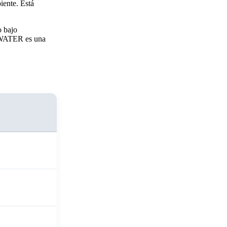
iente. Está
o bajo
UAWATER es una