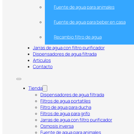
Fuente de agua para animales
Fuente de agua para beber en casa
Recambio filtro de agua
Jarras de agua con filtro purificador
Dispensadores de agua filtrada
Articulos
Contacto
Tienda
Cartucho de Filtración Lavable 
Dispensadores de agua filtrada
Filtros de agua portatiles
AQUAWATER 104986 para Filtros d
Filtro de agua para ducha
Filtros de agua para grifo
Ecológico y de Alta Capacidad
Jarras de agua con filtro purificador
Osmosis inversa
Fuente de agua para animales