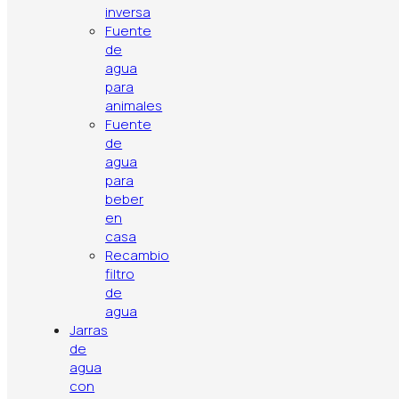
inversa
vida útil
Fuente
de
agua
para
animales
Fuente
de
agua
para
beber
en
casa
Recambio
filtro
de
Política de privacidad
Aviso legal
Política de cookies
agua
Contacto
Artículos
Top ventas
Jarras
de
agua
con