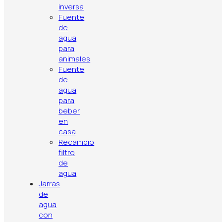
huella de
inversa
Fuente
carbono
de
agua
para
animales
Fuente
de
agua
para
beber
en
casa
Recambio
filtro
de
agua
Política de privacidad
Aviso legal
Política de cookies
Jarras
Contacto
Artículos
Top ventas
de
agua
con