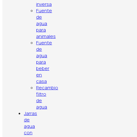
vida útil de l
inversa
aparatos
Fuente
de
agua
para
Contenido del
6 cartuchos
animales
paquete
filtro de agu
Fuente
de
agua
para
beber
en
casa
Recambio
filtro
de
agua
Jarras
de
agua
con