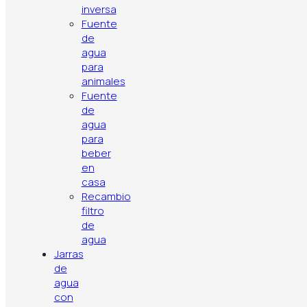
inversa
Fuente
de
agua
para
Política de privacidad
Aviso legal
Política de cookies
animales
Contacto
Artículos
Top ventas
Fuente
de
agua
para
beber
en
casa
Recambio
filtro
de
agua
Jarras
de
agua
con