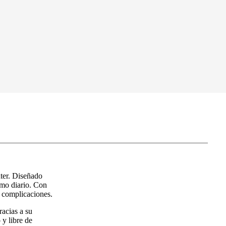
ater. Diseñado
umo diario. Con
n complicaciones.
racias a su
 y libre de