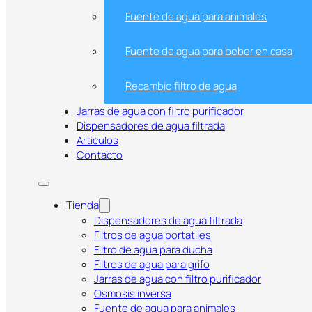
Fuente de agua para animales
Fuente de agua para beber en casa
Recambio filtro de agua
Jarras de agua con filtro purificador
Dispensadores de agua filtrada
Articulos
Contacto
Tienda
Equipo de Ósmosis Inversa Natu
Dispensadores de agua filtrada
Filtros de agua portatiles
190L/día, 50 GPD, Filtración Mole
Filtro de agua para ducha
Filtros de agua para grifo
Ecológico
Jarras de agua con filtro purificador
Osmosis inversa
Fuente de agua para animales