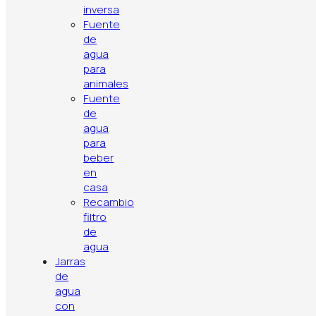
inversa
Compatibilidad
instalación
Fuente
en cualquier
de
agua
ducha o grifo
para
animales
Fuente
Cartucho de
de
agua
Extras incluidos
repuesto
para
suministrado
beber
en
casa
Recambio
filtro
de
agua
Jarras
de
agua
con