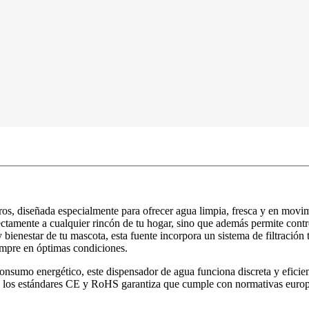
tros, diseñada especialmente para ofrecer agua limpia, fresca y en movi
tamente a cualquier rincón de tu hogar, sino que además permite contro
 bienestar de tu mascota, esta fuente incorpora un sistema de filtración 
iempre en óptimas condiciones.
onsumo energético, este dispensador de agua funciona discreta y eficie
on los estándares CE y RoHS garantiza que cumple con normativas europ