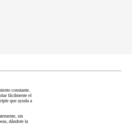
miento constante.
lar fácilmente el
triple que ayuda a
ntemente, sin
eas, dándote la