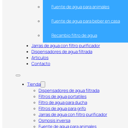
Fuente de agua para animales
Fuente de agua para beber en casa
Recambio filtro de agua
Jarras de agua con filtro purificador
Dispensadores de agua filtrada
Articulos
Contacto
Tienda
Fuente para Gato de 2L Verde co
Dispensadores de agua filtrada
Filtros de agua portatiles
Ultrasilenciosa – Certificada C
Filtro de agua para ducha
Filtros de agua para grifo
Jarras de agua con filtro purificador
Osmosis inversa
Fuente de agua para animales