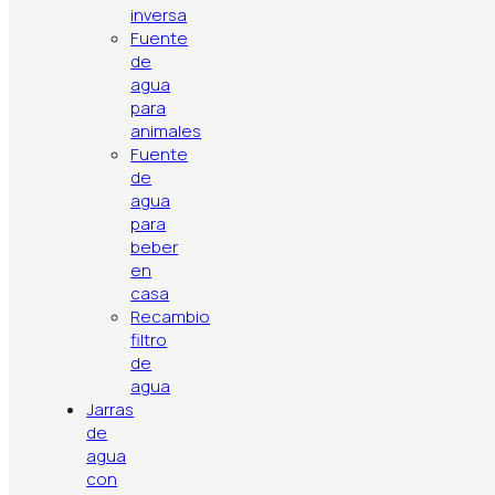
inversa
Fuente
de
agua
para
animales
Fuente
de
agua
para
beber
en
casa
Política de privacidad
Aviso legal
Política de cookies
Recambio
Contacto
Artículos
Top ventas
filtro
de
agua
Jarras
de
agua
con