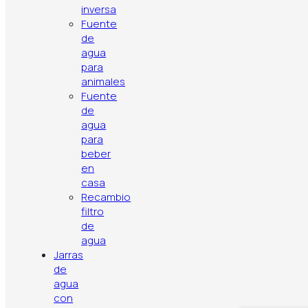
inversa
Fuente
de
agua
para
animales
Fuente
de
agua
para
beber
en
casa
Recambio
filtro
de
agua
Jarras
de
agua
con