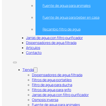
Fuente de agua para animales
Fuente de agua para beber en casa
Recambio filtro de agua
Jarras de agua con filtro purificador
Dispensadores de agua filtrada
Articulos
Contacto
Tienda
Jarra BRITA Aluna Blanca 2.4L c
Dispensadores de agua filtrada
Filtros de agua portatiles
Reduce Cal y Cloro para un Mej
Filtro de agua para ducha
Filtros de agua para grifo
Jarras de agua con filtro purificador
Osmosis inversa
Fuente de agua para animales