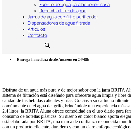
Fuente de agua para beber en casa
25,95
€
Recambio filtro de agua
Jarras de agua con filtro purificador
Dispensadores de agua filtrada
Articulos
Contacto
Comprar en Amazon
Entrega inmediata desde Amazon en 24/48h
Disfruta de un agua más pura y de mejor sabor con la jarra BRITA Alun
sistema de filtración está diseñado para ofrecerte agua limpia y libre 
calidad de tus bebidas calientes y frías. Gracias a su cartucho filtr
comúnmente en el agua del grifo, brindándote una experiencia más salu
2.4 litros, la BRITA Aluna ofrece comodidad en el uso diario para famil
consumo de botellas plásticas. Su diseño en color blanco aporta eleg
está elaborada por BRITA, una marca de confianza reconocida mundialm
con un producto eficiente, duradero y con un claro enfoque ecológico