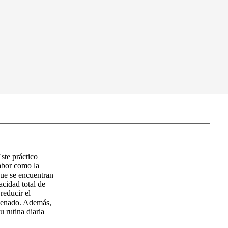
ste práctico
sabor como la
que se encuentran
acidad total de
reducir el
llenado. Además,
 rutina diaria