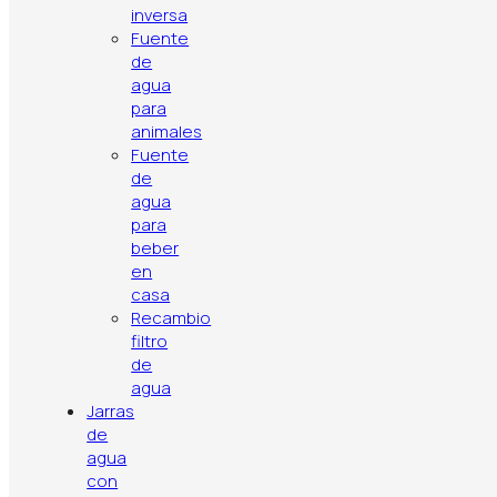
inversa
Fuente
de
Política de privacidad
Aviso legal
Política de cookies
agua
Contacto
Artículos
Top ventas
para
animales
Fuente
de
agua
para
beber
en
casa
Recambio
filtro
de
agua
Jarras
de
agua
con