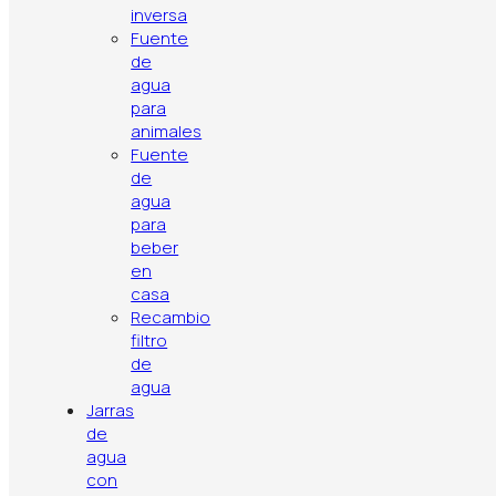
inversa
Fuente
de
agua
para
Política de privacidad
Aviso legal
Política de cookies
animales
Contacto
Artículos
Top ventas
Fuente
de
agua
para
beber
en
casa
Recambio
filtro
de
agua
Jarras
de
agua
con