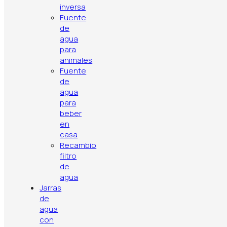
Cuando el
inversa
Fuente
Reemplazo
filtro se torna
de
recomendado
amarillo o
agua
para
negro
animales
Fuente
de
agua
para
beber
en
casa
Recambio
filtro
de
agua
Jarras
de
agua
con
Política de privacidad
Aviso legal
Política de cookies