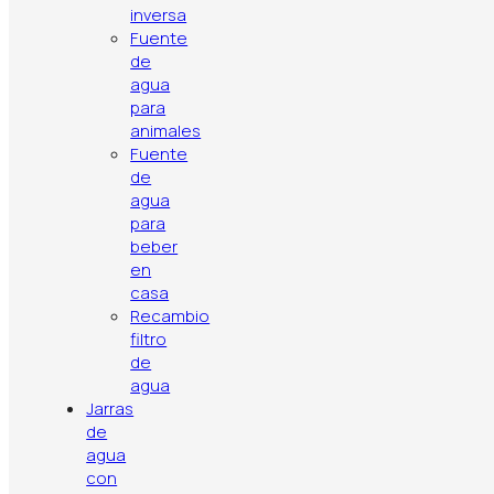
cambio
inversa
sencillo
Fuente
de
agua
para
animales
Fuente
de
agua
para
beber
en
casa
Recambio
filtro
de
agua
Política de privacidad
Aviso legal
Política de cookies
Jarras
Contacto
Artículos
Top ventas
de
agua
con