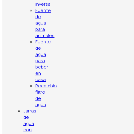
inversa
Fuente
de
agua
para
animales
Fuente
de
agua
para
beber
en
casa
Recambio
Política de privacidad
Aviso legal
Política de cookies
filtro
Contacto
Artículos
Top ventas
de
agua
Jarras
de
agua
con