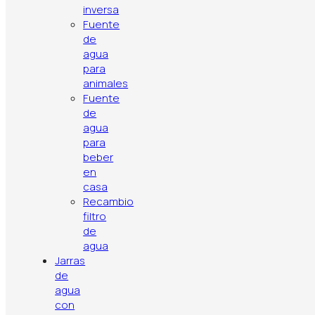
nevera
inversa
Fuente
de
agua
para
animales
Fuente
de
agua
para
beber
en
casa
Recambio
filtro
de
Política de privacidad
Aviso legal
Política de cookies
Contacto
Artículos
Top ventas
agua
Jarras
de
agua
con