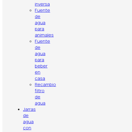
inversa
resistente
Fuente
a golpes
de
agua
para
animales
Fuente
de
agua
para
beber
en
casa
Recambio
filtro
de
agua
Jarras
Política de privacidad
Aviso legal
Política de cookies
de
Contacto
Artículos
Top ventas
agua
con