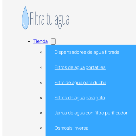
Saltar al contenido principal
Saltar al pie de página
Tienda
Dispensadores de agua filtrada
Filtros de agua portatiles
Filtro de agua para ducha
Filtros de agua para grifo
Jarras de agua con filtro purificador
Osmosis inversa