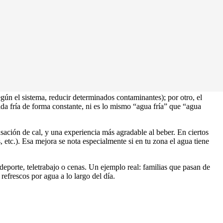
a
en casa ya no es un “capricho”: es una mejora real de comodidad
ema avanzado con
dispensador agua fría
y filtración de alto
(y para quién tiene sentido cada uno) y cómo instalar y mantener tu
gún el sistema, reducir determinados contaminantes); por otro, el
da fría de forma constante, ni es lo mismo “agua fría” que “agua
ación de cal, y una experiencia más agradable al beber. En ciertos
etc.). Esa mejora se nota especialmente si en tu zona el agua tiene
 deporte, teletrabajo o cenas. Un ejemplo real: familias que pasan de
 refrescos por agua a lo largo del día.