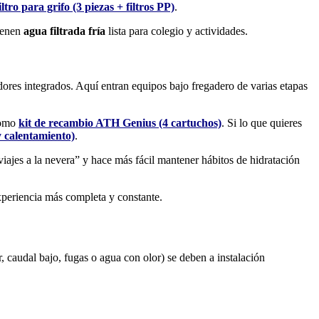
tro para grifo (3 piezas + filtros PP)
.
tienen
agua filtrada fría
lista para colegio y actividades.
ores integrados. Aquí entran equipos bajo fregadero de varias etapas
como
kit de recambio ATH Genius (4 cartuchos)
. Si lo que quieres
 calentamiento)
.
iajes a la nevera” y hace más fácil mantener hábitos de hidratación
xperiencia más completa y constante.
caudal bajo, fugas o agua con olor) se deben a instalación