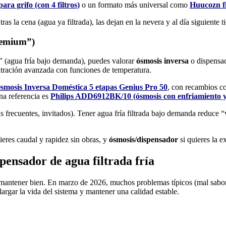
ra grifo (con 4 filtros)
o un formato más universal como
Huucozn fil
tras la cena (agua ya filtrada), las dejan en la nevera y al día siguiente 
premium”)
e” (agua fría bajo demanda), puedes valorar
ósmosis inversa
o dispensad
ltración avanzada con funciones de temperatura.
mosis Inversa Doméstica 5 etapas Genius Pro 50
, con recambios 
na referencia es
Philips ADD6912BK/10 (ósmosis con enfriamiento y
recuentes, invitados). Tener agua fría filtrada bajo demanda reduce “v
ieres caudal y rapidez sin obras, y
ósmosis/dispensador
si quieres la e
pensador de agua filtrada fría
mantener bien. En marzo de 2026, muchos problemas típicos (mal sabor, 
argar la vida del sistema y mantener una calidad estable.