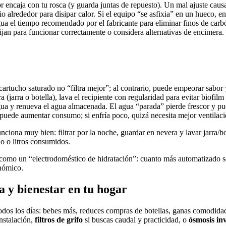
dor encaja con tu rosca (y guarda juntas de repuesto). Un mal ajuste cau
o alrededor para disipar calor. Si el equipo “se asfixia” en un hueco, 
gua el tiempo recomendado por el fabricante para eliminar finos de carbón
exijan para funcionar correctamente o considera alternativas de encimera.
artucho saturado no “filtra mejor”; al contrario, puede empeorar sabor 
a (jarra o botella), lava el recipiente con regularidad para evitar biofilm
 agua y renueva el agua almacenada. El agua “parada” pierde frescor y p
puede aumentar consumo; si enfría poco, quizá necesita mejor ventilaci
unciona muy bien: filtrar por la noche, guardar en nevera y lavar jarra/b
o o litros consumidos.
a como un “electrodoméstico de hidratación”: cuanto más automatizado s
onómico.
ía y bienestar en tu hogar
dos los días: bebes más, reduces compras de botellas, ganas comodidad y
instalación,
filtros de grifo
si buscas caudal y practicidad, o
ósmosis in