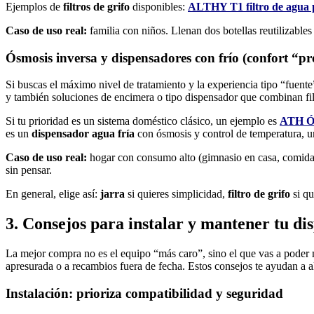
Ejemplos de
filtros de grifo
disponibles:
ALTHY T1 filtro de agua pa
Caso de uso real:
familia con niños. Llenan dos botellas reutilizables 
Ósmosis inversa y dispensadores con frío (confort “
Si buscas el máximo nivel de tratamiento y la experiencia tipo “fuent
y también soluciones de encimera o tipo dispensador que combinan fi
Si tu prioridad es un sistema doméstico clásico, un ejemplo es
ATH Ós
es un
dispensador agua fría
con ósmosis y control de temperatura, u
Caso de uso real:
hogar con consumo alto (gimnasio en casa, comidas f
sin pensar.
En general, elige así:
jarra
si quieres simplicidad,
filtro de grifo
si qu
3. Consejos para instalar y mantener tu dis
La mejor compra no es el equipo “más caro”, sino el que vas a poder 
apresurada o a recambios fuera de fecha. Estos consejos te ayudan a al
Instalación: prioriza compatibilidad y seguridad