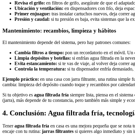
Revisa el grifo:
en filtros de grifo, asegúrate de que el adapta
Ubicación y ventilación:
en dispensadores con frío, deja espaci
Primer enjuague:
tras instalar cartuchos nuevos, deja correr a
Presión y caudal:
si tu presión es baja, evita sistemas que la 
Mantenimiento: recambios, limpieza y hábitos
El mantenimiento depende del sistema, pero hay patrones comunes:
Cambia filtros a tiempo:
pon un recordatorio en el móvil. Un c
Limpia depósitos y botellas:
si enfrías agua filtrada en la never
Evita estancamiento:
si te vas de viaje, al volver deja correr
Controla la temperatura:
si tu dispensador enfría demasiado, 
Ejemplo práctico:
en una casa con jarra filtrante, una rutina simple f
cambia: limpieza del depósito cuando toque y recambios por calendari
Si tu objetivo es
agua filtrada fría
siempre lista, piensa en el sistem
(jarra), más depende de tu constancia, pero también más simple y ec
4. Conclusión: Agua filtrada fría, tecnolog
Tener
agua filtrada fría
en casa es una mejora pequeña que se nota to
encaje con tu rutina:
jarras filtrantes
si quieres algo inmediato y sin 