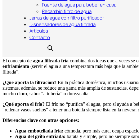
Fuente de agua para beber en casa
¿Te beberías más agua si estuviera siempre fría, con buen sabor y
Recambio filtro de agua
diaria, ahorro y hábitos saludables. La buena noticia es que puedes l
Jarras de agua con filtro purificador
rendimiento.
Dispensadores de agua filtrada
En este artículo verás qué significa exactamente “agua filtrada fría”,
Articulos
filtro agua doméstico
para que funcione de forma segura y estable.
Contacto
1. ¿Qué es el agua filtrada fría? Beneficios
El concepto de
agua filtrada fría
combina dos ideas que a veces se c
enfriamiento
(servir el agua a una temperatura más baja que la ambie
filtrada”.
¿Qué aporta la filtración?
En la práctica doméstica, muchos usuarios
sistemas, además, se reduce una gama más amplia de sustancias, depend
mucho cloro, sabor “a tubería” o dureza alta.
¿Qué aporta el frío?
El frío no “purifica” el agua, pero sí ayuda a be
“rellenar vasos sueltos” a tener una botella siempre lista en la nevera;
Diferencias clave con otras opciones:
Agua embotellada fría:
cómoda, pero más cara, ocupa espacio
Agua del grifo enfriada:
barata y simple, pero no siempre sab