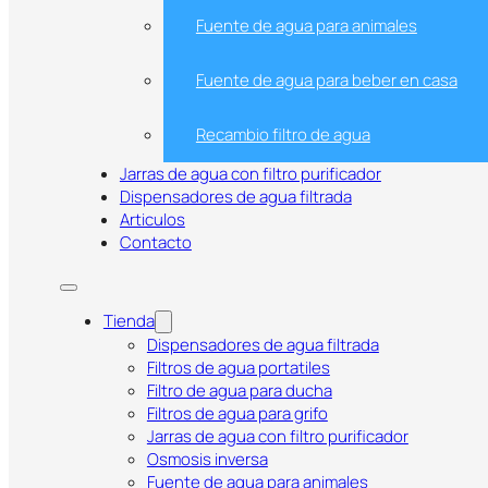
Fuente de agua para animales
Fuente de agua para beber en casa
Recambio filtro de agua
Jarras de agua con filtro purificador
Dispensadores de agua filtrada
Articulos
Contacto
Tabla de Contenidos
1. ¿Qué es el agua filtrada fría? Beneficios y diferencias
Tienda
2. Opciones para obtener agua filtrada fría en casa: jarr
Dispensadores de agua filtrada
3. Consejos para instalar y mantener tu dispensador de a
Filtros de agua portatiles
4. Conclusión: Agua filtrada fría, tecnología y bienestar
Filtro de agua para ducha
Filtros de agua para grifo
Jarras de agua con filtro purificador
Osmosis inversa
¿Qué es el agua filtrada fría y cómo conseg
Fuente de agua para animales