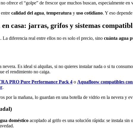
 no ofrece el “golpe” de frescor que muchos buscan, especialmente en 
o entre
calidad del agua
,
temperatura
y
uso cotidiano
. Y eso depende 
 en casa: jarras, grifos y sistemas compatibl
 La diferencia real entre ellos no es solo el precio, sino
cuánta agua pu
n la nevera. Es ideal si alquilas, si no quieres instalar nada o si tu co
que el rendimiento no caiga.
A PRO Pure Performance Pack 4
o
Aquafloow compatibles con
er
.
tros por la mañana, lo guardan en una botella de vidrio en la nevera y e
audal)
 agua doméstico
acoplado al grifo es una solución rápida: se instala sin o
ravedad.