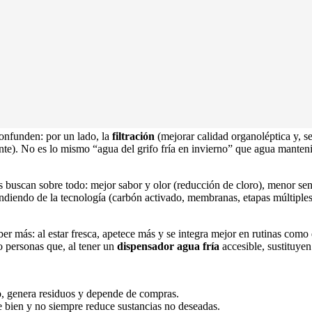
 sin depender de botellas?
En marzo de 2026, tener
agua filtrada frí
ograrlo con diferentes soluciones, desde una simple jarra hasta un sist
 en qué se diferencia de otras opciones, qué sistemas domésticos existen 
 y diferencias
onfunden: por un lado, la
filtración
(mejorar calidad organoléptica y, se
nte). No es lo mismo “agua del grifo fría en invierno” que agua manteni
 buscan sobre todo: mejor sabor y olor (reducción de cloro), menor sens
iendo de la tecnología (carbón activado, membranas, etapas múltiples, 
ber más: al estar fresca, apetece más y se integra mejor en rutinas como
 o personas que, al tener un
dispensador agua fría
accesible, sustituyen
, genera residuos y depende de compras.
e bien y no siempre reduce sustancias no deseadas.